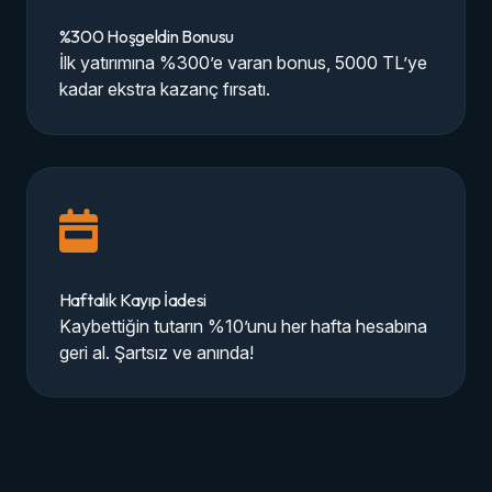
%300 Hoşgeldin Bonusu
İlk yatırımına %300’e varan bonus, 5000 TL’ye
kadar ekstra kazanç fırsatı.
Haftalık Kayıp İadesi
Kaybettiğin tutarın %10’unu her hafta hesabına
geri al. Şartsız ve anında!