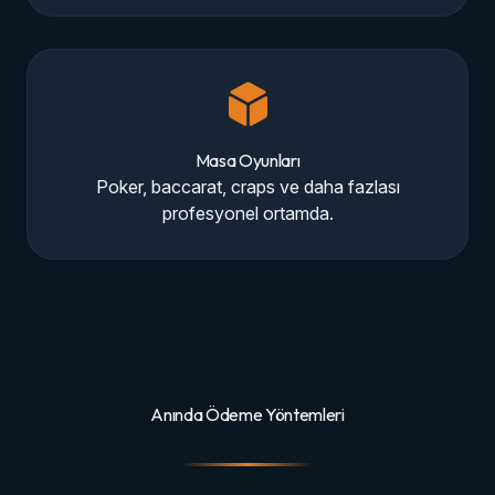
Masa Oyunları
Poker, baccarat, craps ve daha fazlası
profesyonel ortamda.
Anında Ödeme Yöntemleri