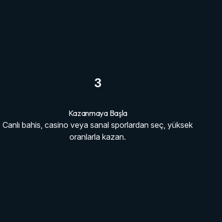
3
Kazanmaya Başla
Canlı bahis, casino veya sanal sporlardan seç, yüksek
oranlarla kazan.