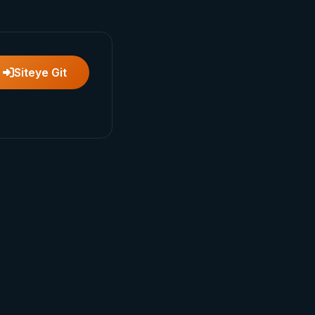
Siteye Git