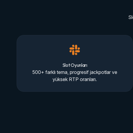
Sl
Slot Oyunları
500+ farklı tema, progresif jackpotlar ve
yüksek RTP oranları.