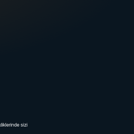
iklerinde sizi