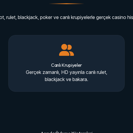
ot, rulet, blackjack, poker ve canlı krupiyelerle gerçek casino his
Canlı Krupiyeler
Gerçek zamanlı, HD yayınla canlı rulet,
blackjack ve bakara.