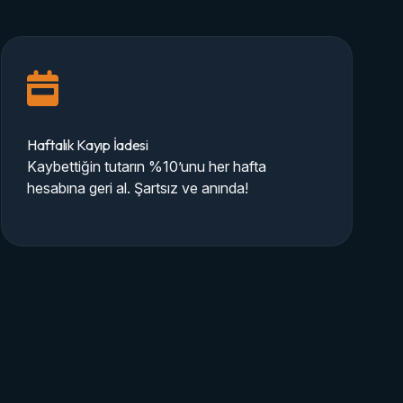
Haftalık Kayıp İadesi
Kaybettiğin tutarın %10’unu her hafta
hesabına geri al. Şartsız ve anında!