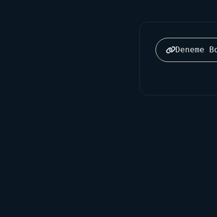
Deneme B