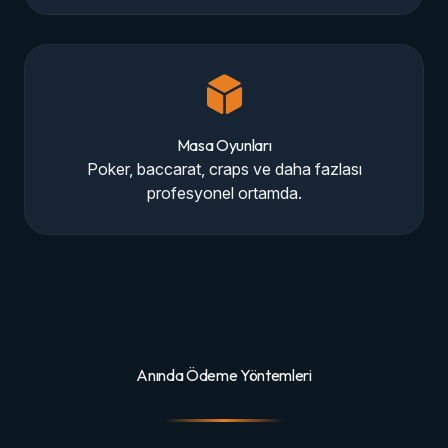
Masa Oyunları
Poker, baccarat, craps ve daha fazlası
profesyonel ortamda.
Anında Ödeme Yöntemleri