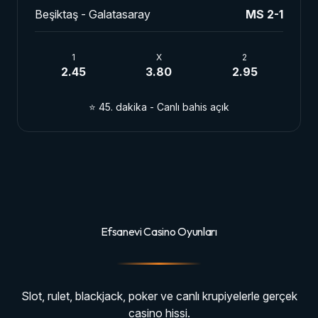
Beşiktaş - Galatasaray
MS 2-1
1
X
2
2.45
3.80
2.95
⭐ 45. dakika - Canlı bahis açık
Efsanevi Casino Oyunları
Slot, rulet, blackjack, poker ve canlı krupiyelerle gerçek
casino hissi.