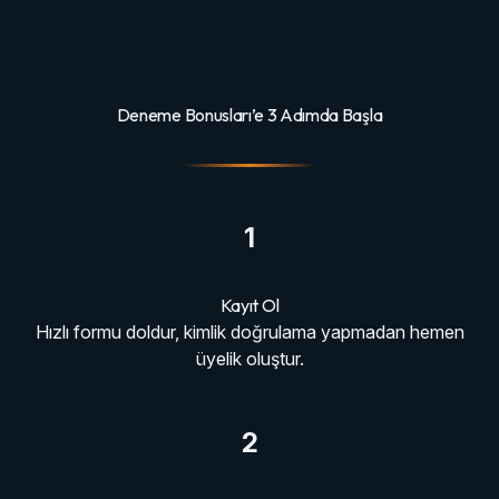
Deneme Bonusları’e 3 Adımda Başla
1
Kayıt Ol
Hızlı formu doldur, kimlik doğrulama yapmadan hemen
üyelik oluştur.
2