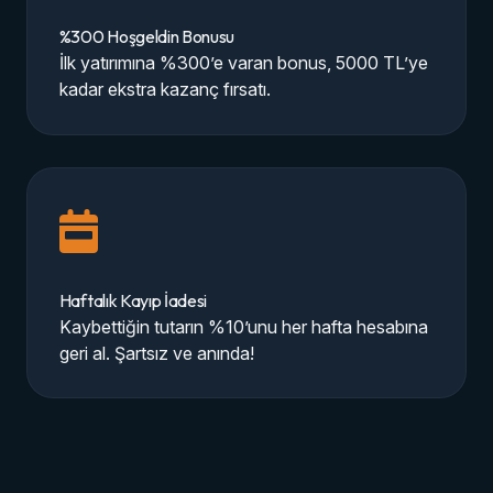
%300 Hoşgeldin Bonusu
İlk yatırımına %300’e varan bonus, 5000 TL’ye
kadar ekstra kazanç fırsatı.
Haftalık Kayıp İadesi
Kaybettiğin tutarın %10’unu her hafta hesabına
geri al. Şartsız ve anında!