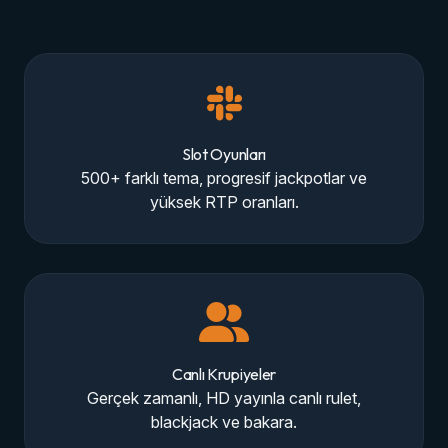
Slot Oyunları
500+ farklı tema, progresif jackpotlar ve
yüksek RTP oranları.
Canlı Krupiyeler
Gerçek zamanlı, HD yayınla canlı rulet,
blackjack ve bakara.