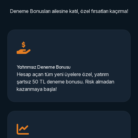
Deneme Bonusları ailesine katıl, özel fırsatları kaçırma!
Yatırımsız Deneme Bonusu
Hesap açan tüm yeni üyelere özel, yatırım
şartsız 50 TL deneme bonusu. Risk almadan
kazanmaya başla!