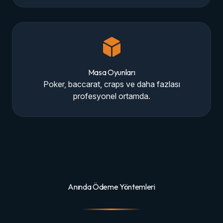
Masa Oyunları
Poker, baccarat, craps ve daha fazlası
profesyonel ortamda.
Anında Ödeme Yöntemleri