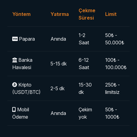
Çekme
Yöntem
Yatırma
Limit
Süresi
1-2
50₺ -
Papara
Anında
Saat
50.000₺
Banka
6-12
100₺ -
5-15 dk
Havalesi
Saat
100.000₺
Kripto
15-30
250₺ -
2-5 dk
(USDT/BTC)
dk
limitsiz
Mobil
Çekim
50₺ -
Anında
Ödeme
yok
1000₺