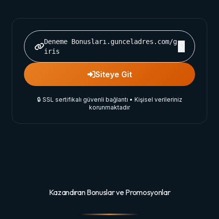
Deneme Bonusları.gunceladres.com/g
iris
Siteye Git
🔒 SSL sertifikalı güvenli bağlantı • Kişisel verileriniz
korunmaktadır
Kazandıran Bonuslar ve Promosyonlar