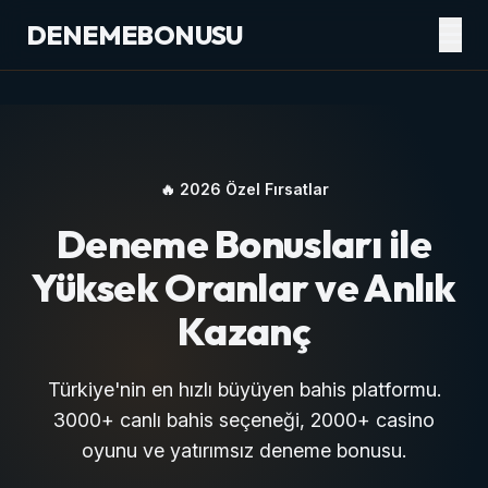
DENEME
BONUSU
🔥 2026 Özel Fırsatlar
Deneme Bonusları ile
Yüksek Oranlar
ve Anlık
Kazanç
Türkiye'nin en hızlı büyüyen bahis platformu.
3000+ canlı bahis seçeneği, 2000+ casino
oyunu ve yatırımsız deneme bonusu.