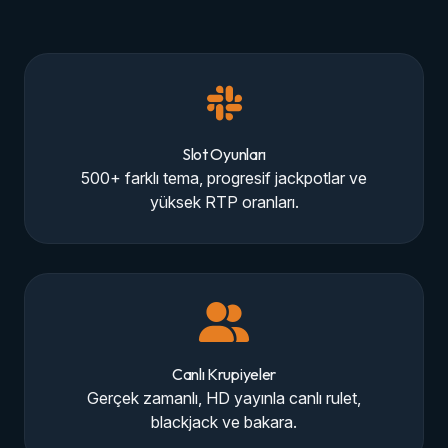
Slot Oyunları
500+ farklı tema, progresif jackpotlar ve
yüksek RTP oranları.
Canlı Krupiyeler
Gerçek zamanlı, HD yayınla canlı rulet,
blackjack ve bakara.