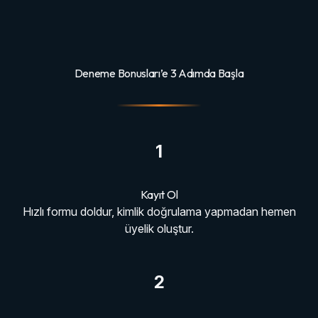
Deneme Bonusları’e 3 Adımda Başla
1
Kayıt Ol
Hızlı formu doldur, kimlik doğrulama yapmadan hemen
üyelik oluştur.
2