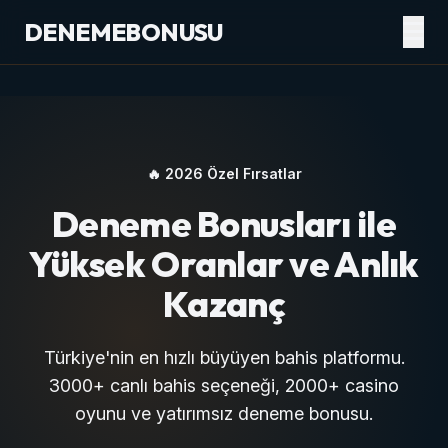
DENEME
BONUSU
🔥 2026 Özel Fırsatlar
Deneme Bonusları ile
Yüksek Oranlar
ve Anlık
Kazanç
Türkiye'nin en hızlı büyüyen bahis platformu.
3000+ canlı bahis seçeneği, 2000+ casino
oyunu ve yatırımsız deneme bonusu.