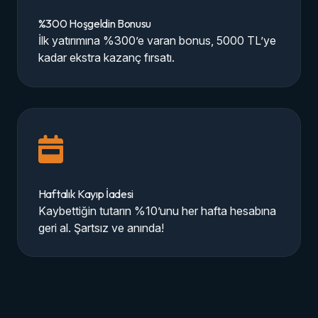
%300 Hoşgeldin Bonusu
İlk yatırımına %300’e varan bonus, 5000 TL’ye
kadar ekstra kazanç fırsatı.
Haftalık Kayıp İadesi
Kaybettiğin tutarın %10’unu her hafta hesabına
geri al. Şartsız ve anında!