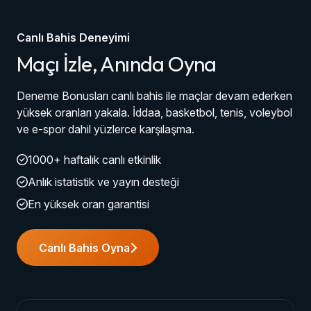
Canlı Bahis Deneyimi
Maçı İzle, Anında Oyna
Deneme Bonusları canlı bahis ile maçlar devam ederken
yüksek oranları yakala. İddaa, basketbol, tenis, voleybol
ve e-spor dahil yüzlerce karşılaşma.
1000+ haftalık canlı etkinlik
Anlık istatistik ve yayın desteği
En yüksek oran garantisi
Canlı Bahis Oyna