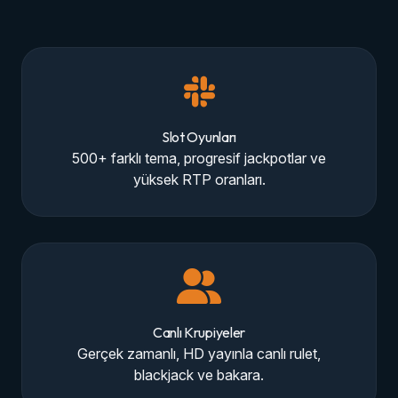
Slot Oyunları
500+ farklı tema, progresif jackpotlar ve
yüksek RTP oranları.
Canlı Krupiyeler
Gerçek zamanlı, HD yayınla canlı rulet,
blackjack ve bakara.