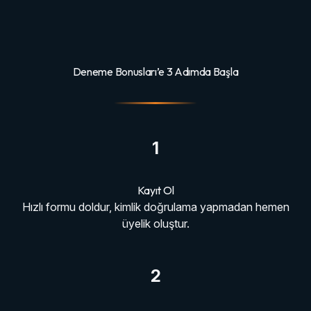
Deneme Bonusları’e 3 Adımda Başla
1
Kayıt Ol
Hızlı formu doldur, kimlik doğrulama yapmadan hemen
üyelik oluştur.
2