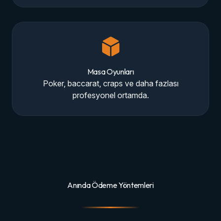
Masa Oyunları
Poker, baccarat, craps ve daha fazlası
profesyonel ortamda.
Anında Ödeme Yöntemleri