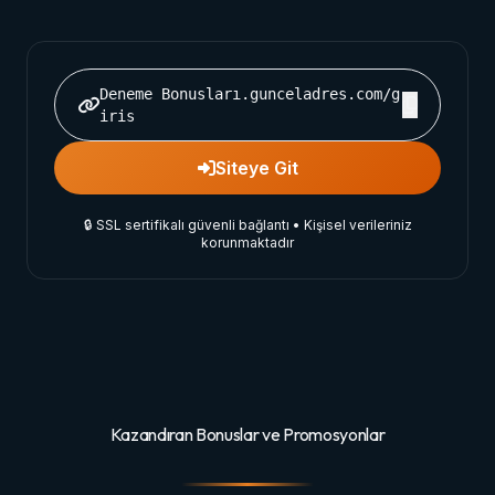
Deneme Bonusları.gunceladres.com/g
iris
Siteye Git
🔒 SSL sertifikalı güvenli bağlantı • Kişisel verileriniz
korunmaktadır
Kazandıran Bonuslar ve Promosyonlar