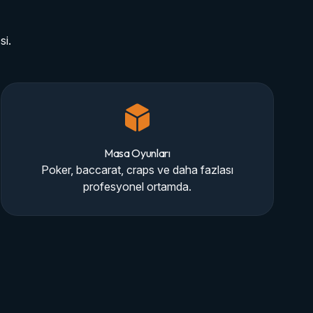
si.
Masa Oyunları
Poker, baccarat, craps ve daha fazlası
profesyonel ortamda.