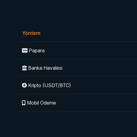
Yöntem
Papara
Banka Havalesi
Kripto (USDT/BTC)
Mobil Ödeme