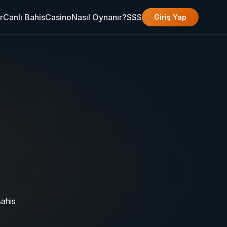
r
Canlı Bahis
Casino
Nasıl Oynanır?
SSS
Giriş Yap