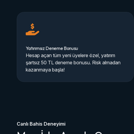
Yatırımsız Deneme Bonusu
Hesap açan tüm yeni üyelere özel, yatırım
şartsız 50 TL deneme bonusu. Risk almadan
kazanmaya başla!
Canlı Bahis Deneyimi