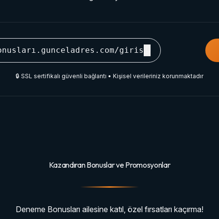
onusları.gunceladres.com/giris
🔒 SSL sertifikalı güvenli bağlantı • Kişisel verileriniz korunmaktadır
Kazandıran Bonuslar ve Promosyonlar
Deneme Bonusları ailesine katıl, özel fırsatları kaçırma!