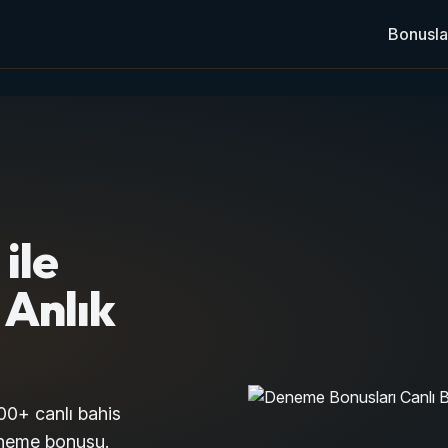
Bonusla
ile
 Anlık
00+ canlı bahis
eneme bonusu.