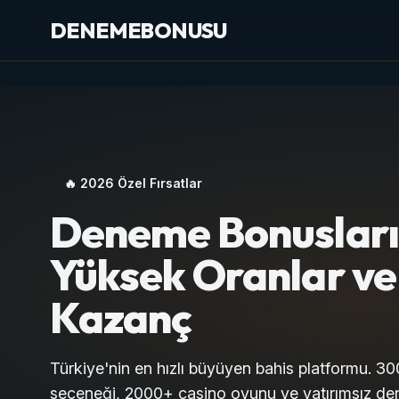
DENEME
BONUSU
🔥 2026 Özel Fırsatlar
Deneme Bonusları 
Yüksek Oranlar
ve
Kazanç
Türkiye'nin en hızlı büyüyen bahis platformu. 30
seçeneği, 2000+ casino oyunu ve yatırımsız d