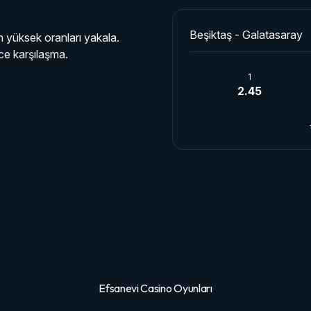
Beşiktaş - Galatasaray
 yüksek oranları yakala.
ce karşılaşma.
1
2.45
Efsanevi Casino Oyunları