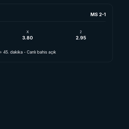
MS 2-1
X
2
3.80
2.95
⭐ 45. dakika - Canlı bahis açık