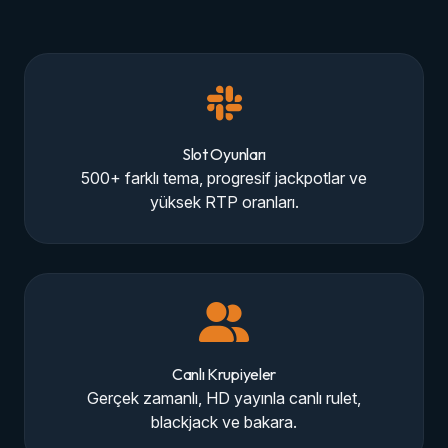
Slot Oyunları
500+ farklı tema, progresif jackpotlar ve
yüksek RTP oranları.
Canlı Krupiyeler
Gerçek zamanlı, HD yayınla canlı rulet,
blackjack ve bakara.