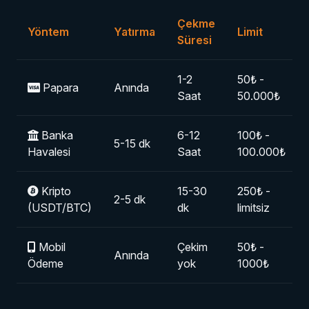
Çekme
Yöntem
Yatırma
Limit
Süresi
1-2
50₺ -
Papara
Anında
Saat
50.000₺
Banka
6-12
100₺ -
5-15 dk
Havalesi
Saat
100.000₺
Kripto
15-30
250₺ -
2-5 dk
(USDT/BTC)
dk
limitsiz
Mobil
Çekim
50₺ -
Anında
Ödeme
yok
1000₺