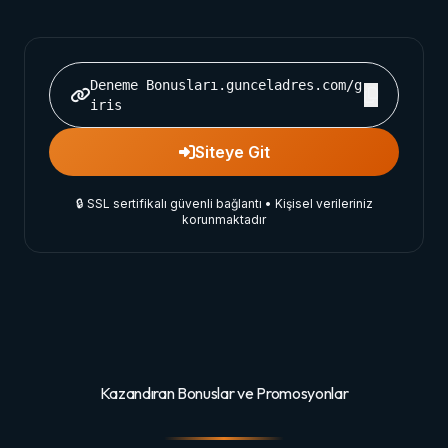
Deneme Bonusları.gunceladres.com/g
iris
Siteye Git
🔒 SSL sertifikalı güvenli bağlantı • Kişisel verileriniz
korunmaktadır
Kazandıran Bonuslar ve Promosyonlar