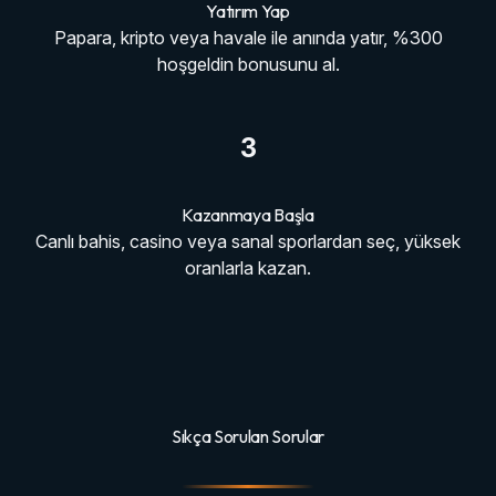
Yatırım Yap
Papara, kripto veya havale ile anında yatır, %300
hoşgeldin bonusunu al.
3
Kazanmaya Başla
Canlı bahis, casino veya sanal sporlardan seç, yüksek
oranlarla kazan.
Sıkça Sorulan Sorular