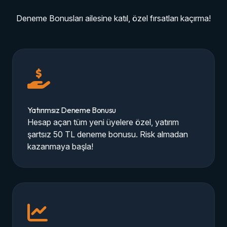
Deneme Bonusları ailesine katıl, özel fırsatları kaçırma!
Yatırımsız Deneme Bonusu
Hesap açan tüm yeni üyelere özel, yatırım
şartsız 50 TL deneme bonusu. Risk almadan
kazanmaya başla!