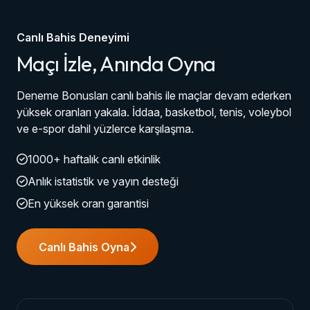
Canlı Bahis Deneyimi
Maçı İzle, Anında Oyna
Deneme Bonusları canlı bahis ile maçlar devam ederken
yüksek oranları yakala. İddaa, basketbol, tenis, voleybol
ve e-spor dahil yüzlerce karşılaşma.
1000+ haftalık canlı etkinlik
Anlık istatistik ve yayın desteği
En yüksek oran garantisi
Canlı Bahis Oyna