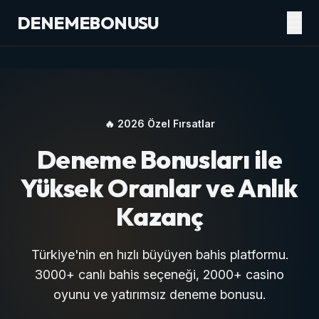
DENEME
BONUSU
🔥 2026 Özel Fırsatlar
Deneme Bonusları ile
Yüksek Oranlar
ve Anlık
Kazanç
Türkiye'nin en hızlı büyüyen bahis platformu.
3000+ canlı bahis seçeneği, 2000+ casino
oyunu ve yatırımsız deneme bonusu.