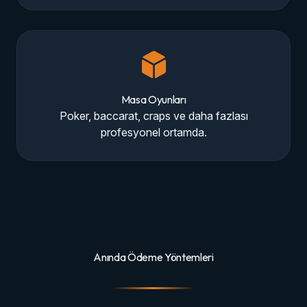
Masa Oyunları
Poker, baccarat, craps ve daha fazlası
profesyonel ortamda.
Anında Ödeme Yöntemleri