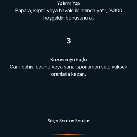
Yatırım Yap
Papara, kripto veya havale ile anında yatır, %300
hoşgeldin bonusunu al.
3
Kazanmaya Başla
Canlı bahis, casino veya sanal sporlardan seç, yüksek
oranlarla kazan.
Sıkça Sorulan Sorular