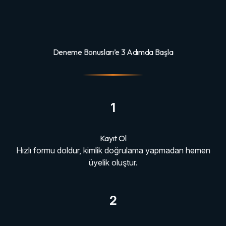
Deneme Bonusları’e 3 Adımda Başla
1
Kayıt Ol
Hızlı formu doldur, kimlik doğrulama yapmadan hemen
üyelik oluştur.
2