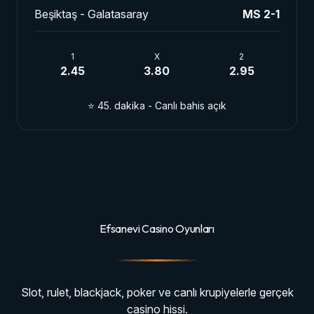
Beşiktaş - Galatasaray
MS 2-1
1
X
2
2.45
3.80
2.95
⭐ 45. dakika - Canlı bahis açık
Efsanevi Casino Oyunları
Slot, rulet, blackjack, poker ve canlı krupiyelerle gerçek
casino hissi.