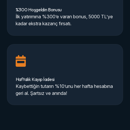
%300 Hoşgeldin Bonusu
İlk yatırımına %300’e varan bonus, 5000 TL’ye
kadar ekstra kazanç fırsatı.
Haftalık Kayıp İadesi
Kaybettiğin tutarın %10’unu her hafta hesabına
geri al. Şartsız ve anında!