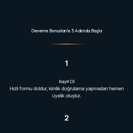
Deneme Bonusları’e 3 Adımda Başla
1
Kayıt Ol
Hızlı formu doldur, kimlik doğrulama yapmadan hemen
üyelik oluştur.
2