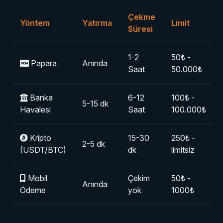
Çekme
Yöntem
Yatırma
Limit
Süresi
1-2
50₺ -
Papara
Anında
Saat
50.000₺
Banka
6-12
100₺ -
5-15 dk
Havalesi
Saat
100.000₺
Kripto
15-30
250₺ -
2-5 dk
(USDT/BTC)
dk
limitsiz
Mobil
Çekim
50₺ -
Anında
Ödeme
yok
1000₺