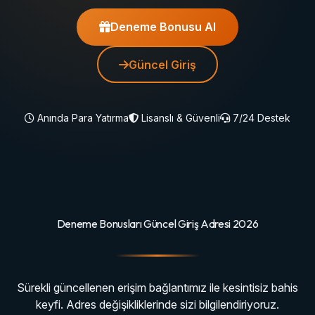
Deneme Bonusu Al
Güncel Giriş
Anında Para Yatırma
Lisanslı & Güvenli
7/24 Destek
Deneme Bonusları Güncel Giriş Adresi 2026
Sürekli güncellenen erişim bağlantımız ile kesintisiz bahis
keyfi. Adres değişikliklerinde sizi bilgilendiriyoruz.