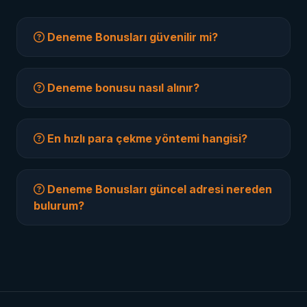
Deneme Bonusları güvenilir mi?
Deneme bonusu nasıl alınır?
En hızlı para çekme yöntemi hangisi?
Deneme Bonusları güncel adresi nereden
bulurum?